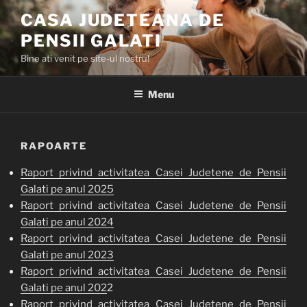
Skip
CASA JUDETEANA DE
to
PENSII GALATI
content
Bine ati venit pe site-ul nostru!
Menu
RAPOARTE
Raport privind activitatea Casei Judetene de Pensii
Galati pe anul 2025
Raport privind activitatea Casei Judetene de Pensii
Galati pe anul 2024
Raport privind activitatea Casei Judetene de Pensii
Galati pe anul 2023
Raport privind activitatea Casei Judetene de Pensii
Galati pe anul 202
2
Raport privind activitatea Casei Judetene de Pensii