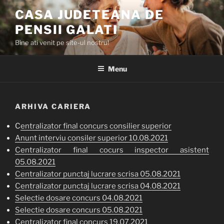
Skip
CASA JUDETEANA DE
to
PENSII GALATI
content
Bine ati venit pe site-ul nostru!
Menu
ARHIVA CARIERA
C
entralizator final concurs consilier superior
Anunt interviu consiler superior 10.08.2021
Centralizator final cocurs inspector asistent
05.08.2021
Centralizator punctaj lucrare scrisa 05.08.2021
Centralizator punctaj lucrare scrisa 04.08.2021
Selectie dosare concurs 04.08.2021
Selectie dosare concurs 05.08.2021
Centralizator final concurs 19.07.2021