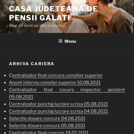
Skip
CASA JUDETEANA DE
to
PENSII GALATI
content
Bine ati venit pe site-ul nostru!
Menu
ARHIVA CARIERA
C
entralizator final concurs consilier superior
Anunt interviu consiler superior 10.08.2021
Centralizator final cocurs inspector asistent
05.08.2021
Centralizator punctaj lucrare scrisa 05.08.2021
Centralizator punctaj lucrare scrisa 04.08.2021
Selectie dosare concurs 04.08.2021
Selectie dosare concurs 05.08.2021
Centralizator final concurs 19.07.2021