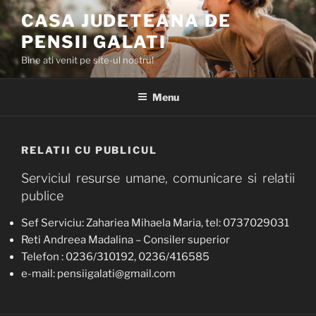
Skip
CASA JUDETEANA DE
to
PENSII GALATI
content
Bine ati venit pe site-ul nostru!
Menu
RELATII CU PUBLICUL
Serviciul resurse umane, comunicare si relatii
publice
Sef Serviciu: Zahariea Mihaela Maria, tel: 0737029031
Reti Andreea Madalina – Consiler superior
Telefon : 0236/310192, 0236/416585
e-mail: pensiigalati@gmail.com