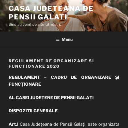
Skip
CASA JUDETEANA DE
to
PENSII GALATI
content
Bine ati venit pe site-ul nostru!
Menu
REGULAMENT DE ORGANIZARE SI
FUNCTIONARE 2020
REGULAMENT – CADRU DE ORGANIZARE ȘI
FUNCȚIONARE
AL CASEI JUDEȚENE DE PENSII GALAȚI
DISPOZITII GENERALE
Art.l
Casa Judeţeana de Pensii Galați, este organizata