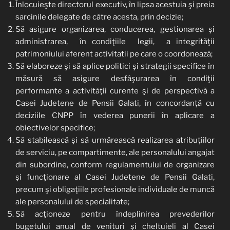
Înlocuieşte directorul executiv, în lipsa acestuia şi preia
sarcinile delegate de către acesta, prin decizie;
Să asigure organizarea, conducerea, gestionarea şi
administrarea, în condiţiile legii, a integrităţii
patrimoniului aferent activitatii pe care o coordonează;
Să elaboreze şi să aplice politici şi strategii specifice în
măsură să asigure desfâşurarea în condiţii
performante a activităţii curente şi de perspectivă a
Casei Judetene de Pensii Galati, în concordanţă cu
deciziile CNPP în vederea punerii în aplicare a
obiectivelor specifice;
Să stabilească şi să urmărească realizarea atribuţiilor
de serviciu, pe compartimente, ale personalului angajat
din subordine, conform regulamentului de organizare
şi funcţionare al Casei Judetene de Pensii Galati,
precum şi obligaţiile profesionale individuale de muncă
ale personalului de specialitate;
Să acţioneze pentru îndeplinirea prevederilor
bugetului anual de venituri şi cheltuieli al Casei