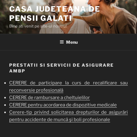
Skip
CASA JUDETEANA DE
to
PENSII GALATI
content
Bine ati venit pe site-ul nostru!
Menu
PRESTATII SI SERVICII DE ASIGURARE
AMBP
CERERE de participare la curs de recalificare sau
reconversie profesională
CERERE de rambursare a cheltuielilor
CERERE pentru acordarea de dispozitive medicale
Cerere-tip privind solicitarea drepturilor de asigurări
pentru accidente de muncă şi boli profesionale