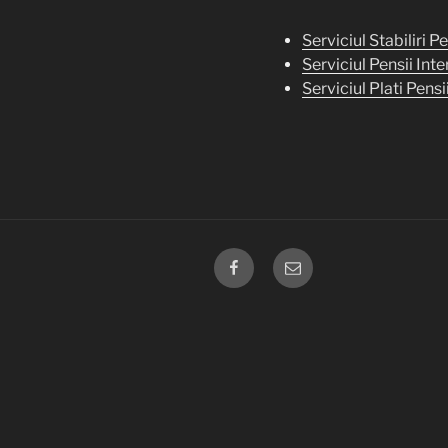
Serviciul Stabiliri Pe
Serviciul Pensii Int
Serviciul Plati Pensi
FACEBOOK
EMAIL
CJP
GALATI