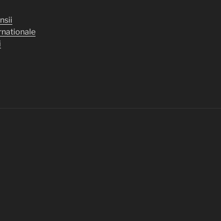
nsii
ernationale
i