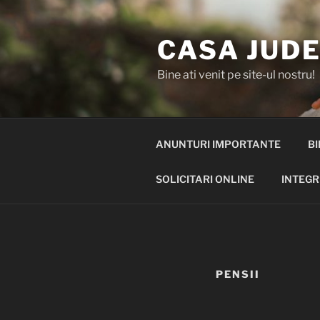
Skip
to
CASA JUDE
content
Bine ati venit pe site-ul nostru!
ANUNTURI IMPORTANTE
BI
SOLICITARI ONLINE
INTEGR
PENSII