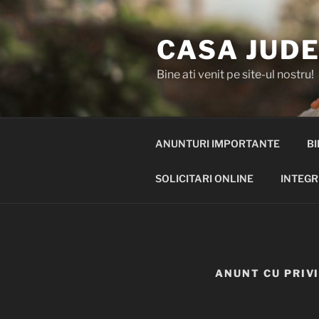
Skip
to
CASA JUDE
content
Bine ati venit pe site-ul nostru!
ANUNTURI IMPORTANTE
BI
SOLICITARI ONLINE
INTEGR
ANUNT CU PRIV