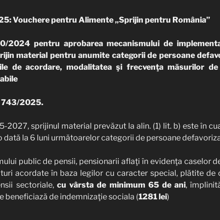
25: Vouchere pentru Alimente „Sprijin pentru România”
. 70/2024 pentru aprobarea mecanismului de implementa
rijin material pentru anumite categorii de persoane defavo
le de acordare, modalitatea şi frecvenţa măsurilor de 
abile
G 743/2025.
-2027, sprijinul material prevăzut la alin. (1) lit. b) este 
 o dată la 6 luni următoarelor categorii de persoane defavoriza
ului public de pensii, pensionarii aflaţi în evidenţa caselor de
turi acordate în baza legilor cu caracter special, plătite de 
nsii sectoriale,
cu vârsta de minimum 65 de ani
, împlinit
e beneficiază de indemnizaţie sociala (
1281 lei
)