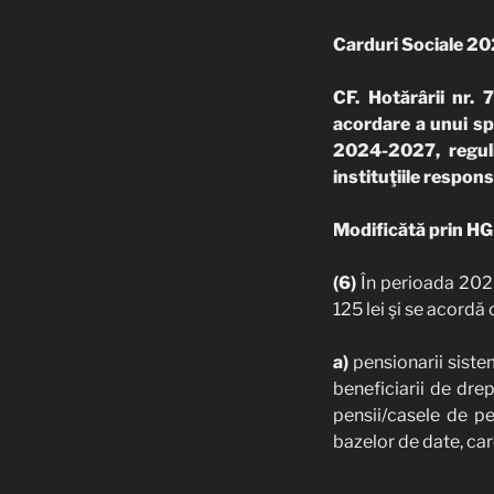
Carduri Sociale 20
CF. Hotărârii nr
acordare a unui sp
2024-2027, reguli
instituţiile respons
Modificăt
ă
prin H
(6)
În perioada 2025
125 lei şi se acordă
a)
pensionarii sistem
beneficiarii de drep
pensii/casele de pe
bazelor de date, car