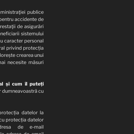
dministraţiei publice
 pentru accidente de
estaţii de asigurări
eficiarii sistemului
cu caracter personal
l privind protecția
dorește crearea unui
 mai necesite măsuri
l și cum îl puteți
lor dumneavoastră cu
rotecția datelor la
cu protecția datelor
dresa de e-mail