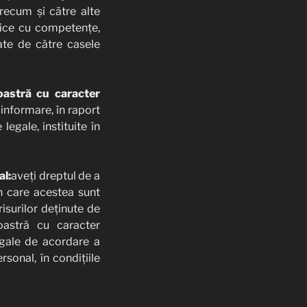
precum și către alte
dice cu competențe,
date de către casele
oastră cu caracter
informare, în raport
egale, instituite în
al:
aveți dreptul de a
în care acestea sunt
risurilor deținute de
oastră cu caracter
egale de acordare a
rsonal, în condițiile