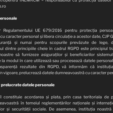
p.ropentru INEMRCM – responsabilul cu protecția datelor 
.ro
personale
r Regulamentului UE 679/2016 pentru protecția persoan
cu caracter personal și libera circulație a acestor date, CJP 
guranță și numai pentru scopurile prevăzute de lege, d
 dintre principiile cheie în cadrul RGPD este principiul t
noastre să furnizeze asiguraților și beneficiarilor sistemu
re la modul în care utilizează sau procesează datele personale
ransparență rezultate din RGPD, vă informăm că instituți
 în vigoare, prelucrează datele dumneavoastră cu caracter pe
t prelucrate datele personale
îl constituie acordarea și plata, prin casa teritoriala de pe
avoastră în temeiul reglementărilor naționale și internați
lor și securității sociale. De asemenea, instituția noastră