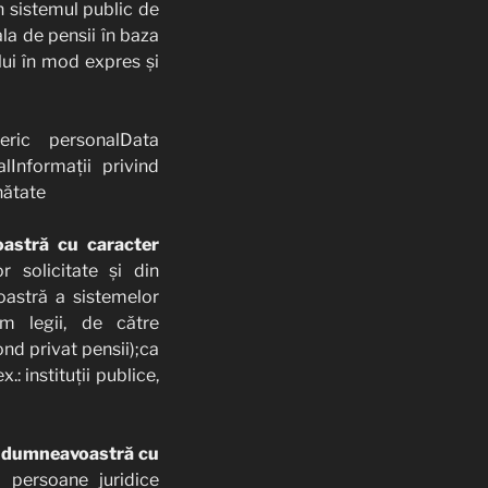
n sistemul public de
la de pensii în baza
ui în mod expres și
ric personalData
lInformații privind
nătate
oastră cu caracter
r solicitate și din
oastră a sistemelor
rm legii, de către
ond privat pensii);ca
: instituții publice,
ele dumneavoastră cu
e persoane juridice