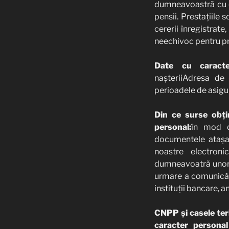
dumneavoastră cu ca
pensii. Prestațiile
cererii înregistra
neechivoc pentru pr
Date cu caracte
nașteriiAdresa de 
perioadele de asigur
Din ce surse obți
personal:
în mod di
documentele atașat
noastre electroni
dumneavoatră unor te
urmare a comunicăril
instituții bancare, 
CNPP și casele teri
caracter personal