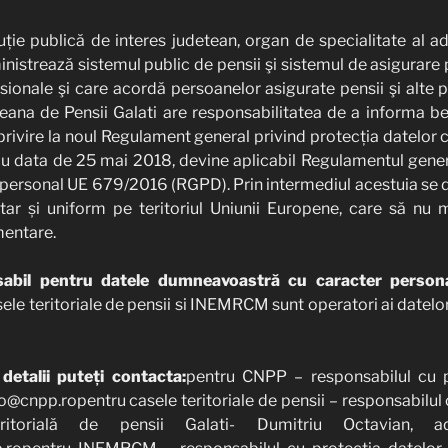
tuție publică de interes judetean, organ de specialitate al a
ministrează sistemul public de pensii şi sistemul de asigurare
sionale şi care acordă persoanelor asigurate pensii şi alte pr
eana de Pensii Galati are responsabilitatea de a informa ben
 privire la noul Regulament general privind protecția datelor 
u data de 25 mai 2018, devine aplicabil Regulamentul genera
 personal UE 679/2016 (RGPD). Prin intermediul acestuia se 
itar și uniform pe teritoriul Uniunii Europene, care să nu
mentare.
abil pentru datele dumneavoastră cu caracter persona
ele teritoriale de pensii si INEMRCM sunt operatori ai date
etalii puteți contacta:
pentru CNPP – responsabilul cu p
@cnpp.ropentru casele teritoriale de pensii – responsabilul 
itorială de pensii Galati- Dumitriu Octavian, a