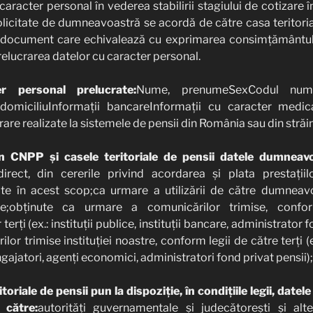
racter personal în vederea stabilirii stagiului de cotizare î
 solicitate de dumneavoastră se acordă de către casa teritoria
te, document care echivalează cu exprimarea consimțământul
elucrarea datelor cu caracter personal.
r personal prelucrate:
Nume, prenumeSexCodul nume
domiciliuInformații bancareInformații cu caracter medica
are realizate la sistemele de pensii din România sau din străi
n CNPP și casele teritoriale de pensii datele dumneav
rect, din cererile privind acordarea și plata prestațiilo
e în acest scop;ca urmare a utilizării de către dumneav
ce;obținute ca urmare a comunicărilor trimise, confo
rți (ex.: instituții publice, instituții bancare, administrator f
or trimise instituției noastre, conform legii de către terți (ex.
angajatori, agenți economici, administratori fond privat pensii);
toriale de pensii pun la dispoziție, în condițiile legii, dat
 către:
autorități guvernamentale și judecătorești și alt