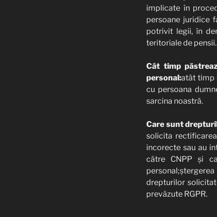
implicate în proced
persoane juridice 
potrivit legii, în 
teritoriale de pensii.
Cât timp păstreaz
personal:
atât timp 
cu persoana dumneav
sarcina noastră.
Care sunt drepturi
solicita rectificar
incorecte sau au int
către CNPP și cas
personal;ștergerea
drepturilor solicita
prevăzute RGPR.