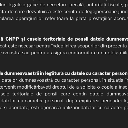
uri legale;organe de cercetare penală, autorități fiscale, 
față de care dezvăluirea este cerută de lege;persoane juri
derularea operațiunilor referitoare la plata prestațiilor acor
ă CNPP și casele teritoriale de pensii datele dumneav
cât este necesar pentru îndeplinirea scopurilor din prezenta 
oastră sau pentru a asigura conformitatea cu obligațiile l
le dumneavoastră în legătură cu datele cu caracter person
ea datelor dumneavoastră cu caracter personal, în situația 
ervenit modificări;aveți dreptul de a solicita o copie a însc
ele teritoriale de pensii care conțin datele dumneav
 datelor cu caracter personal, după expirarea perioadei l
te și acordate;restricționarea utilizării datelor cu caracter pe