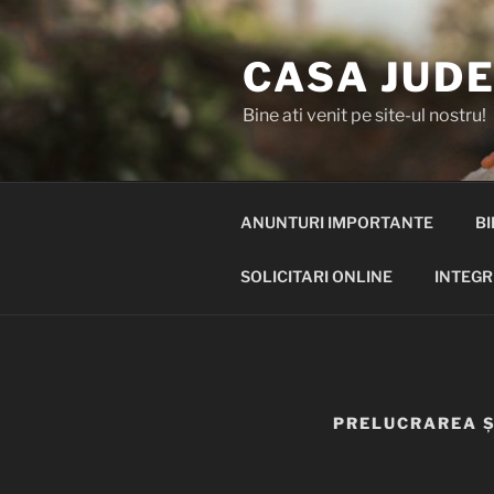
Skip
to
CASA JUDE
content
Bine ati venit pe site-ul nostru!
ANUNTURI IMPORTANTE
BI
SOLICITARI ONLINE
INTEGR
PRELUCRAREA Ș