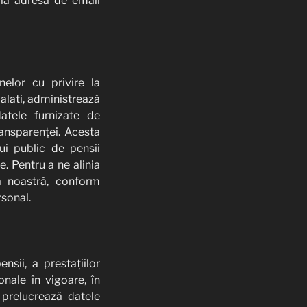
la adresa de email
elor cu privire la
Galati, administrează
atele furnizate de
ransparenței. Acesta
lui public de pensii
. Pentru a ne alinia
a noastră, conform
rsonal.
nsii, a prestațiilor
onale în vigoare, în
 prelucrează datele