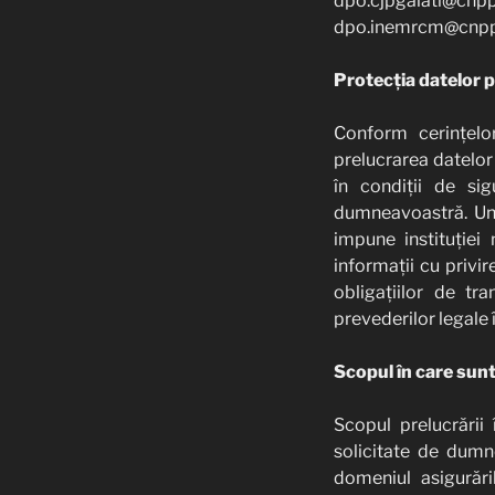
dpo.cjpgalati@cnp
dpo.inemrcm@cnpp
Protecția datelor 
Conform cerințelo
prelucrarea datelor 
în condiții de si
dumneavoastră. Unul
impune instituției 
informații cu privi
obligațiilor de t
prevederilor legale
Scopul în care sun
Scopul prelucrării 
solicitate de dumne
domeniul asigurări