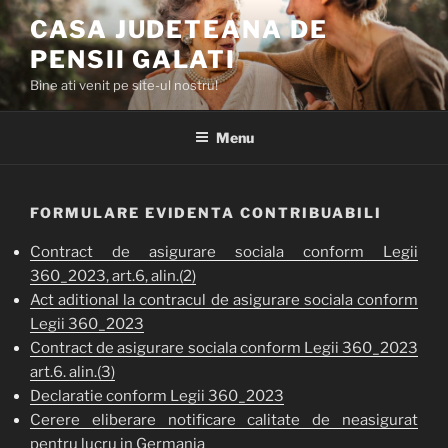
Skip
CASA JUDETEANA DE
to
PENSII GALATI
content
Bine ati venit pe site-ul nostru!
Menu
FORMULARE EVIDENTA CONTRIBUABILI
Contract de asigurare sociala conform Legii
360_2023, art.6, alin.(2)
Act aditional la contracul de asigurare sociala conform
Legii 360_2023
Contract de asigurare sociala conform Legii 360_2023
art.6. alin.(
3)
Declaratie conform Legii 360_2023
Cerere eliberare notificare calitate de neasigurat
pentru lucru in Germania